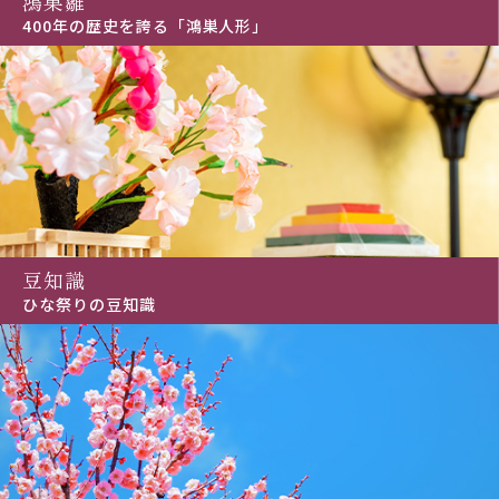
鴻巣雛
400年の歴史を誇る「鴻巣人形」
豆知識
ひな祭りの豆知識