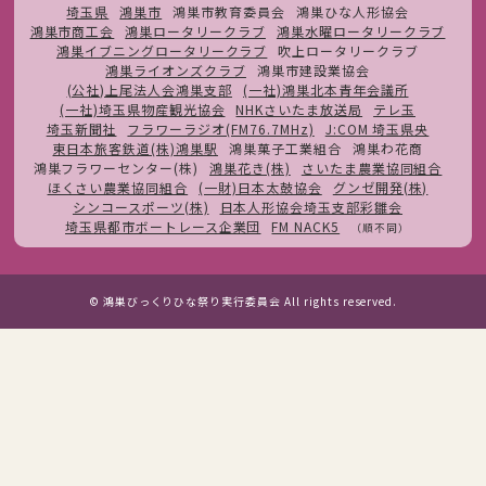
埼玉県
鴻巣市
鴻巣市教育委員会
鴻巣ひな人形協会
鴻巣市商工会
鴻巣ロータリークラブ
鴻巣水曜ロータリークラブ
鴻巣イブニングロータリークラブ
吹上ロータリークラブ
鴻巣ライオンズクラブ
鴻巣市建設業協会
(公社)上尾法人会鴻巣支部
(一社)鴻巣北本青年会議所
(一社)埼玉県物産観光協会
NHKさいたま放送局
テレ玉
埼玉新聞社
フラワーラジオ(FM76.7MHz)
J:COM 埼玉県央
東日本旅客鉄道(株)鴻巣駅
鴻巣菓子工業組合
鴻巣わ花商
鴻巣フラワーセンター(株)
鴻巣花き(株)
さいたま農業協同組合
ほくさい農業協同組合
(一財)日本太鼓協会
グンゼ開発(株)
シンコースポーツ(株)
日本人形協会埼玉支部彩雛会
埼玉県都市ボートレース企業団
FM NACK5
（順不同）
© 鴻巣びっくりひな祭り実行委員会 All rights reserved.